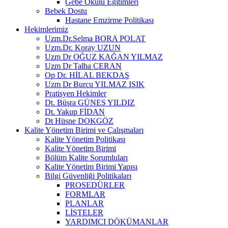
Gebe Okulu Eğitimleri
Bebek Dostu
Hastane Emzirme Politikası
Hekimlerimiz
Uzm.Dr.Selma BORA POLAT
Uzm.Dr. Koray UZUN
Uzm Dr OĞUZ KAĞAN YILMAZ
Uzm Dr Talha CERAN
Op Dr. HİLAL BEKDAŞ
Uzm Dr Burcu YILMAZ IŞIK
Pratisyen Hekimler
Dt. Büşra GÜNEŞ YILDIZ
Dt. Yakup FİDAN
Dt Hüsne DOKGÖZ
Kalite Yönetim Birimi ve Çalışmaları
Kalite Yönetim Politikası
Kalite Yönetim Birimi
Bölüm Kalite Sorumluları
Kalite Yönetim Birimi Yapısı
Bilgi Güvenliği Politikaları
PROSEDÜRLER
FORMLAR
PLANLAR
LİSTELER
YARDIMCI DÖKÜMANLAR