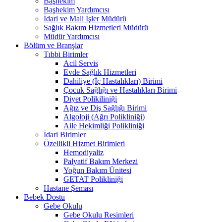
Başhekim
Başhekim Yardımcısı
İdari ve Mali İşler Müdürü
Sağlık Bakım Hizmetleri Müdürü
Müdür Yardımcısı
Bölüm ve Branşlar
Tıbbi Birimler
Acil Servis
Evde Sağlık Hizmetleri
Dahiliye (İç Hastalıkları) Birimi
Çocuk Sağlığı ve Hastalıkları Birimi
Diyet Polikiliniği
Ağız ve Diş Sağlığı Birimi
Algoloji (Ağrı Polikliniği)
Aile Hekimliği Polikliniği
İdari Birimler
Özellikli Hizmet Birimleri
Hemodiyaliz
Palyatif Bakım Merkezi
Yoğun Bakım Ünitesi
GETAT Polikliniği
Hastane Şeması
Bebek Dostu
Gebe Okulu
Gebe Okulu Resimleri