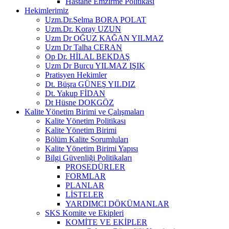
Hastane Emzirme Politikası
Hekimlerimiz
Uzm.Dr.Selma BORA POLAT
Uzm.Dr. Koray UZUN
Uzm Dr OĞUZ KAĞAN YILMAZ
Uzm Dr Talha CERAN
Op Dr. HİLAL BEKDAŞ
Uzm Dr Burcu YILMAZ IŞIK
Pratisyen Hekimler
Dt. Büşra GÜNEŞ YILDIZ
Dt. Yakup FİDAN
Dt Hüsne DOKGÖZ
Kalite Yönetim Birimi ve Çalışmaları
Kalite Yönetim Politikası
Kalite Yönetim Birimi
Bölüm Kalite Sorumluları
Kalite Yönetim Birimi Yapısı
Bilgi Güvenliği Politikaları
PROSEDÜRLER
FORMLAR
PLANLAR
LİSTELER
YARDIMCI DÖKÜMANLAR
SKS Komite ve Ekipleri
KOMİTE VE EKİPLER