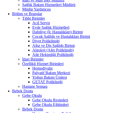
İdari ve Mali İşler Müdürü
Sağlık Bakım Hizmetleri Müdürü
Müdür Yardımcısı
Bölüm ve Branşlar
Tıbbi Birimler
Acil Servis
Evde Sağlık Hizmetleri
Dahiliye (İç Hastalıkları) Birimi
Çocuk Sağlığı ve Hastalıkları Birimi
Diyet Polikiliniği
Ağız ve Diş Sağlığı Birimi
Algoloji (Ağrı Polikliniği)
Aile Hekimliği Polikliniği
İdari Birimler
Özellikli Hizmet Birimleri
Hemodiyaliz
Palyatif Bakım Merkezi
Yoğun Bakım Ünitesi
GETAT Polikliniği
Hastane Şeması
Bebek Dostu
Gebe Okulu
Gebe Okulu Resimleri
Gebe Okulu Eğitimleri
Bebek Dostu