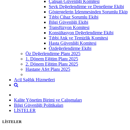
Çalışan Güvenliği Komitesi
Sevk Değerlendirme ve Denetleme Ekibi
Göstergelerin İzlenmesinden Sorumlu Ekip
Tıbbi Cihaz Sorumlu Ekibi
Bilgi Güvenliği Ekibi
Transfüzyon Komitesi
Konsültasyon Değerlendirme Ekibi
Tıbbi Atık ve Temizlik Komitesi
Hasta Güvenliği Komitesi
Özdeğerlendirme Ekibi
Öz Değerlendirme Planı 2025
1. Dönem Eğitim Planı 2025
2. Dönem Eğitim Planı 2025
Hastane Afet Planı 2025
Acil Sağlık Hizmetleri
Kalite Yönetim Birimi ve Çalışmaları
Bilgi Güvenliği Politikaları
LİSTELER
LİSTELER