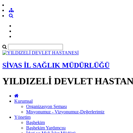
SİVAS İL SAĞLIK MÜDÜRLÜĞÜ
YILDIZELİ DEVLET HASTAN
Kurumsal
Organizasyon Şeması
Misyonumuz - Vizyonumuz-Değerlerimiz
Yönetim
Başhekim
Başhekim Yardımcısı