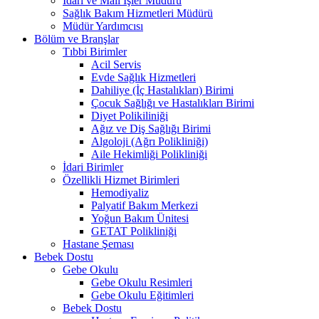
İdari ve Mali İşler Müdürü
Sağlık Bakım Hizmetleri Müdürü
Müdür Yardımcısı
Bölüm ve Branşlar
Tıbbi Birimler
Acil Servis
Evde Sağlık Hizmetleri
Dahiliye (İç Hastalıkları) Birimi
Çocuk Sağlığı ve Hastalıkları Birimi
Diyet Polikiliniği
Ağız ve Diş Sağlığı Birimi
Algoloji (Ağrı Polikliniği)
Aile Hekimliği Polikliniği
İdari Birimler
Özellikli Hizmet Birimleri
Hemodiyaliz
Palyatif Bakım Merkezi
Yoğun Bakım Ünitesi
GETAT Polikliniği
Hastane Şeması
Bebek Dostu
Gebe Okulu
Gebe Okulu Resimleri
Gebe Okulu Eğitimleri
Bebek Dostu