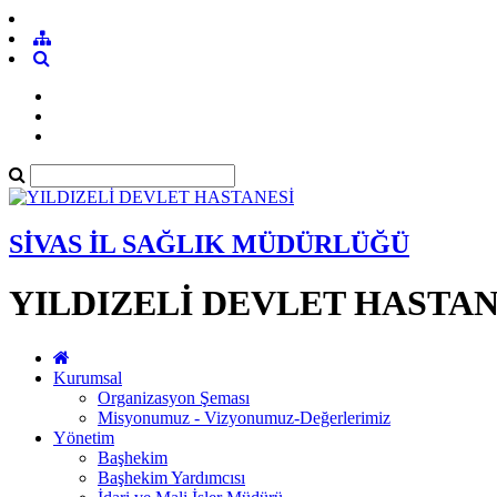
SİVAS İL SAĞLIK MÜDÜRLÜĞÜ
YILDIZELİ DEVLET HASTAN
Kurumsal
Organizasyon Şeması
Misyonumuz - Vizyonumuz-Değerlerimiz
Yönetim
Başhekim
Başhekim Yardımcısı