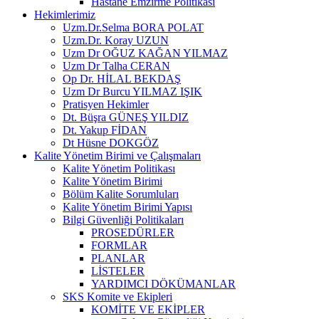
Hastane Emzirme Politikası
Hekimlerimiz
Uzm.Dr.Selma BORA POLAT
Uzm.Dr. Koray UZUN
Uzm Dr OĞUZ KAĞAN YILMAZ
Uzm Dr Talha CERAN
Op Dr. HİLAL BEKDAŞ
Uzm Dr Burcu YILMAZ IŞIK
Pratisyen Hekimler
Dt. Büşra GÜNEŞ YILDIZ
Dt. Yakup FİDAN
Dt Hüsne DOKGÖZ
Kalite Yönetim Birimi ve Çalışmaları
Kalite Yönetim Politikası
Kalite Yönetim Birimi
Bölüm Kalite Sorumluları
Kalite Yönetim Birimi Yapısı
Bilgi Güvenliği Politikaları
PROSEDÜRLER
FORMLAR
PLANLAR
LİSTELER
YARDIMCI DÖKÜMANLAR
SKS Komite ve Ekipleri
KOMİTE VE EKİPLER