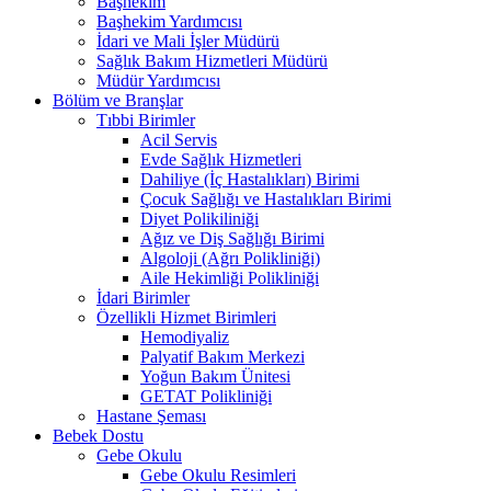
Başhekim
Başhekim Yardımcısı
İdari ve Mali İşler Müdürü
Sağlık Bakım Hizmetleri Müdürü
Müdür Yardımcısı
Bölüm ve Branşlar
Tıbbi Birimler
Acil Servis
Evde Sağlık Hizmetleri
Dahiliye (İç Hastalıkları) Birimi
Çocuk Sağlığı ve Hastalıkları Birimi
Diyet Polikiliniği
Ağız ve Diş Sağlığı Birimi
Algoloji (Ağrı Polikliniği)
Aile Hekimliği Polikliniği
İdari Birimler
Özellikli Hizmet Birimleri
Hemodiyaliz
Palyatif Bakım Merkezi
Yoğun Bakım Ünitesi
GETAT Polikliniği
Hastane Şeması
Bebek Dostu
Gebe Okulu
Gebe Okulu Resimleri