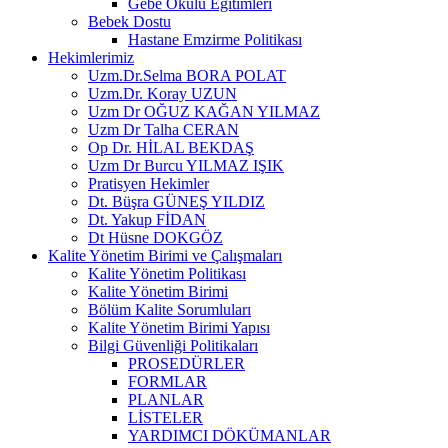
Gebe Okulu Eğitimleri
Bebek Dostu
Hastane Emzirme Politikası
Hekimlerimiz
Uzm.Dr.Selma BORA POLAT
Uzm.Dr. Koray UZUN
Uzm Dr OĞUZ KAĞAN YILMAZ
Uzm Dr Talha CERAN
Op Dr. HİLAL BEKDAŞ
Uzm Dr Burcu YILMAZ IŞIK
Pratisyen Hekimler
Dt. Büşra GÜNEŞ YILDIZ
Dt. Yakup FİDAN
Dt Hüsne DOKGÖZ
Kalite Yönetim Birimi ve Çalışmaları
Kalite Yönetim Politikası
Kalite Yönetim Birimi
Bölüm Kalite Sorumluları
Kalite Yönetim Birimi Yapısı
Bilgi Güvenliği Politikaları
PROSEDÜRLER
FORMLAR
PLANLAR
LİSTELER
YARDIMCI DÖKÜMANLAR