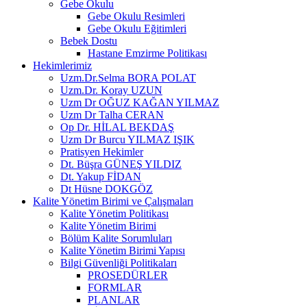
Gebe Okulu
Gebe Okulu Resimleri
Gebe Okulu Eğitimleri
Bebek Dostu
Hastane Emzirme Politikası
Hekimlerimiz
Uzm.Dr.Selma BORA POLAT
Uzm.Dr. Koray UZUN
Uzm Dr OĞUZ KAĞAN YILMAZ
Uzm Dr Talha CERAN
Op Dr. HİLAL BEKDAŞ
Uzm Dr Burcu YILMAZ IŞIK
Pratisyen Hekimler
Dt. Büşra GÜNEŞ YILDIZ
Dt. Yakup FİDAN
Dt Hüsne DOKGÖZ
Kalite Yönetim Birimi ve Çalışmaları
Kalite Yönetim Politikası
Kalite Yönetim Birimi
Bölüm Kalite Sorumluları
Kalite Yönetim Birimi Yapısı
Bilgi Güvenliği Politikaları
PROSEDÜRLER
FORMLAR
PLANLAR