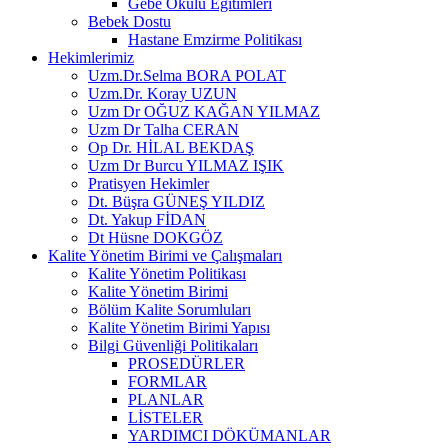
Gebe Okulu Eğitimleri
Bebek Dostu
Hastane Emzirme Politikası
Hekimlerimiz
Uzm.Dr.Selma BORA POLAT
Uzm.Dr. Koray UZUN
Uzm Dr OĞUZ KAĞAN YILMAZ
Uzm Dr Talha CERAN
Op Dr. HİLAL BEKDAŞ
Uzm Dr Burcu YILMAZ IŞIK
Pratisyen Hekimler
Dt. Büşra GÜNEŞ YILDIZ
Dt. Yakup FİDAN
Dt Hüsne DOKGÖZ
Kalite Yönetim Birimi ve Çalışmaları
Kalite Yönetim Politikası
Kalite Yönetim Birimi
Bölüm Kalite Sorumluları
Kalite Yönetim Birimi Yapısı
Bilgi Güvenliği Politikaları
PROSEDÜRLER
FORMLAR
PLANLAR
LİSTELER
YARDIMCI DÖKÜMANLAR