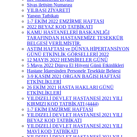
Sivas iletişim Numarası
YILBAŞI ZİYARETİ
Yangın Tatbikatı
1-7 EKİM 2022 EMZİRME HAFTASI
2022 BEYAZ KOD TATBİKATI
KAMU HASTANELERİ BAŞKANLIĞI
TARAFINDAN HASTANEMİZE TEŞEKKÜR
BELGESİ VERİLMİŞTİR.
ASTIM HAFTASI ve DÜNYA HİPERTANSİYON
GÜNÜ ETKİNLİK GÖRSELLERİ 2022
12 MAYIS 2022 HEMŞİRELER GÜNÜ
5 Mayıs 2022 Dünya El Hijyeni Günü Etkinlikleri
Hastane İdaresinden Personele Teşekkür Belgesi
3-9 KASIM 2021 ORGAN BAĞIŞI HAFTASI
ETKİNLİKLERİ
26 EKİM 2021 HASTA HAKLARI GÜNÜ
ETKİNLİKLERİ
YILDIZELİ DEVLET HASTANESİ 2021 YILI
KIRMIZI KOD TATBİKATI (4444)
1-7 EKİM EMZİRME HAFTASI
YILDIZELİ DEVLET HASTANESİ 2021 YILI
BEYAZ KOD TATBİKATI
YILDIZELİ DEVLET HASTANESİ 2021 YILI
MAVİ KOD TATBİKATI
YILDIZELİ DEVLET HASTANESİ 2021 YILI