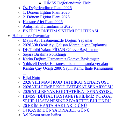
HIMSS Değerlendirme Ekibi
Öz Değerlendirme Planı 2025
1. Dönem Eğitim Planı 2025
2. Dönem Eğitim Planı 2025
Hastane Afet Planı 2025
Anlaşmalı Kurumlarımız 2025
ENERJİ YÖNETİM SİSTEMİ POLİTİKASI
Haberler ve Duyurular
Mayıs Ayı Hastanemizde Doğum Yapanlar
2026 Yılı Ocak Ayı Çalışan Memnuniyet Toplantısı
Diş Tabibi Yakup FİDAN Göreve Başlamıştır.
Sigara Bırakma Polikliniği
Kadın Doğum Uzmanımız Göreve Başlamıştır
Yıldızeli Devlet Hastanesi hizmet binasında yer alan
Kantin-Çay Ocağı 2886 Sayılı Kamu İhale Kanununun
...
Bilgi Notu
2026 YILI MAVİ KOD TATBİKAT SENARYOSU
2026 YILI PEMBE KOD TATBİKAT SENARYOSU
2026 YILI BEYAZ KOD TATBİKAT SENARYOSU
HIMSS (DİJİTAL HASTANE) EKİBİMİZ YOZGAT
ŞEHİR HASTANESİNE ZİYARETTE BULUNDU
26 EKİM HASTA HAKLARI GÜNÜ
14 KASIM DÜNYA DİYABET GÜNÜ
3-9 Kasım organ bağışı