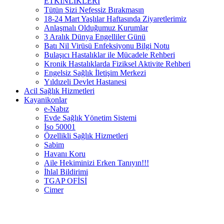
ETKİNLİKLERİ
Tütün Sizi Nefessiz Bırakmasın
18-24 Mart Yaşlılar Haftasında Ziyaretlerimiz
Anlaşmalı Olduğumuz Kurumlar
3 Aralık Dünya Engelliler Günü
Batı Nil Virüsü Enfeksiyonu Bilgi Notu
Bulaşıcı Hastalıklar ile Mücadele Rehberi
Kronik Hastalıklarda Fiziksel Aktivite Rehberi
Engelsiz Sağlık İletişim Merkezi
Yıldızeli Devlet Hastanesi
Acil Sağlık Hizmetleri
Kayanikonlar
e-Nabız
Evde Sağlık Yönetim Sistemi
İso 50001
Özellikli Sağlık Hizmetleri
Sabim
Havanı Koru
Aile Hekiminizi Erken Tanıyın!!!
İhlal Bildirimi
TGAP OFİSİ
Cimer