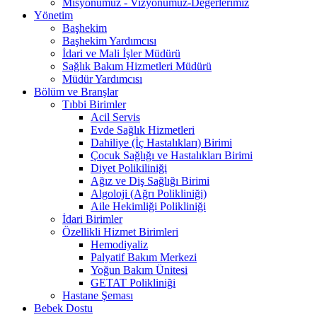
Misyonumuz - Vizyonumuz-Değerlerimiz
Yönetim
Başhekim
Başhekim Yardımcısı
İdari ve Mali İşler Müdürü
Sağlık Bakım Hizmetleri Müdürü
Müdür Yardımcısı
Bölüm ve Branşlar
Tıbbi Birimler
Acil Servis
Evde Sağlık Hizmetleri
Dahiliye (İç Hastalıkları) Birimi
Çocuk Sağlığı ve Hastalıkları Birimi
Diyet Polikiliniği
Ağız ve Diş Sağlığı Birimi
Algoloji (Ağrı Polikliniği)
Aile Hekimliği Polikliniği
İdari Birimler
Özellikli Hizmet Birimleri
Hemodiyaliz
Palyatif Bakım Merkezi
Yoğun Bakım Ünitesi
GETAT Polikliniği
Hastane Şeması
Bebek Dostu