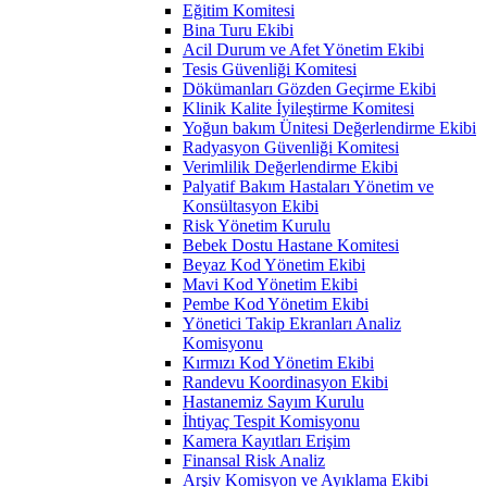
Eğitim Komitesi
Bina Turu Ekibi
Acil Durum ve Afet Yönetim Ekibi
Tesis Güvenliği Komitesi
Dökümanları Gözden Geçirme Ekibi
Klinik Kalite İyileştirme Komitesi
Yoğun bakım Ünitesi Değerlendirme Ekibi
Radyasyon Güvenliği Komitesi
Verimlilik Değerlendirme Ekibi
Palyatif Bakım Hastaları Yönetim ve
Konsültasyon Ekibi
Risk Yönetim Kurulu
Bebek Dostu Hastane Komitesi
Beyaz Kod Yönetim Ekibi
Mavi Kod Yönetim Ekibi
Pembe Kod Yönetim Ekibi
Yönetici Takip Ekranları Analiz
Komisyonu
Kırmızı Kod Yönetim Ekibi
Randevu Koordinasyon Ekibi
Hastanemiz Sayım Kurulu
İhtiyaç Tespit Komisyonu
Kamera Kayıtları Erişim
Finansal Risk Analiz
Arşiv Komisyon ve Ayıklama Ekibi