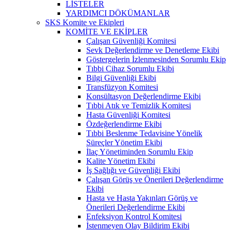
LİSTELER
YARDIMCI DÖKÜMANLAR
SKS Komite ve Ekipleri
KOMİTE VE EKİPLER
Çalışan Güvenliği Komitesi
Sevk Değerlendirme ve Denetleme Ekibi
Göstergelerin İzlenmesinden Sorumlu Ekip
Tıbbi Cihaz Sorumlu Ekibi
Bilgi Güvenliği Ekibi
Transfüzyon Komitesi
Konsültasyon Değerlendirme Ekibi
Tıbbi Atık ve Temizlik Komitesi
Hasta Güvenliği Komitesi
Özdeğerlendirme Ekibi
Tıbbi Beslenme Tedavisine Yönelik
Süreçler Yönetim Ekibi
İlaç Yönetiminden Sorumlu Ekip
Kalite Yönetim Ekibi
İş Sağlığı ve Güvenliği Ekibi
Çalışan Görüş ve Önerileri Değerlendirme
Ekibi
Hasta ve Hasta Yakınları Görüş ve
Önerileri Değerlendirme Ekibi
Enfeksiyon Kontrol Komitesi
İstenmeyen Olay Bildirim Ekibi