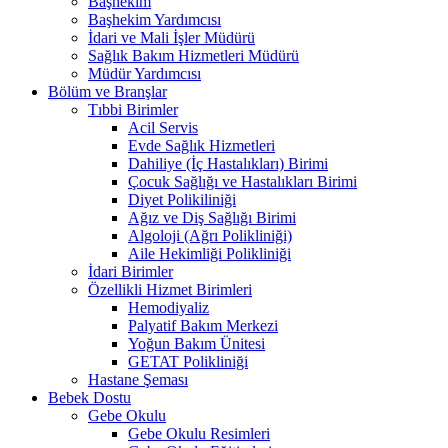
Başhekim
Başhekim Yardımcısı
İdari ve Mali İşler Müdürü
Sağlık Bakım Hizmetleri Müdürü
Müdür Yardımcısı
Bölüm ve Branşlar
Tıbbi Birimler
Acil Servis
Evde Sağlık Hizmetleri
Dahiliye (İç Hastalıkları) Birimi
Çocuk Sağlığı ve Hastalıkları Birimi
Diyet Polikiliniği
Ağız ve Diş Sağlığı Birimi
Algoloji (Ağrı Polikliniği)
Aile Hekimliği Polikliniği
İdari Birimler
Özellikli Hizmet Birimleri
Hemodiyaliz
Palyatif Bakım Merkezi
Yoğun Bakım Ünitesi
GETAT Polikliniği
Hastane Şeması
Bebek Dostu
Gebe Okulu
Gebe Okulu Resimleri