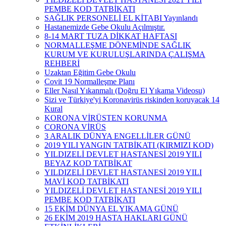
PEMBE KOD TATBİKATI
SAĞLIK PERSONELİ EL KİTABI Yayınlandı
Hastanemizde Gebe Okulu Açılmıştır.
8-14 MART TUZA DİKKAT HAFTASI
NORMALLEŞME DÖNEMİNDE SAĞLIK
KURUM VE KURULUŞLARINDA ÇALIŞMA
REHBERİ
Uzaktan Eğitim Gebe Okulu
Covit 19 Normalleşme Planı
Eller Nasıl Yıkanmalı (Doğru El Yıkama Videosu)
Sizi ve Türkiye'yi Koronavirüs riskinden koruyacak 14
Kural
KORONA VİRÜSTEN KORUNMA
CORONA VİRÜS
3 ARALIK DÜNYA ENGELLİLER GÜNÜ
2019 YILI YANGIN TATBİKATI (KIRMIZI KOD)
YILDIZELİ DEVLET HASTANESİ 2019 YILI
BEYAZ KOD TATBİKAT
YILDIZELİ DEVLET HASTANESİ 2019 YILI
MAVİ KOD TATBİKATI
YILDIZELİ DEVLET HASTANESİ 2019 YILI
PEMBE KOD TATBİKATI
15 EKİM DÜNYA EL YIKAMA GÜNÜ
26 EKİM 2019 HASTA HAKLARI GÜNÜ