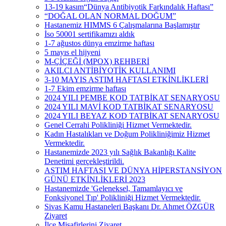
13-19 kasım“Dünya Antibiyotik Farkındalık Haftası”
“DOĞAL OLAN NORMAL DOĞUM”
Hastanemiz HIMMS 6 Çalışmalarına Başlamıştır
İso 50001 sertifikamızı aldık
1-7 ağustos dünya emzirme haftası
5 mayıs el hijyeni
M-ÇİÇEĞİ (MPOX) REHBERİ
AKILCI ANTİBİYOTİK KULLANIMI
3-10 MAYIS ASTIM HAFTASI ETKİNLİKLERİ
1-7 Ekim emzirme haftası
2024 YILI PEMBE KOD TATBİKAT SENARYOSU
2024 YILI MAVİ KOD TATBİKAT SENARYOSU
2024 YILI BEYAZ KOD TATBİKAT SENARYOSU
Genel Cerrahi Polikliniği Hizmet Vermektedir.
Kadın Hastalıkları ve Doğum Polikliniğimiz Hizmet
Vermektedir.
Hastanemizde 2023 yılı Sağlık Bakanlığı Kalite
Denetimi gerçekleştirildi.
ASTIM HAFTASI VE DÜNYA HİPERSTANSİYON
GÜNÜ ETKİNLİKLERİ 2023
Hastanemizde 'Geleneksel, Tamamlayıcı ve
Fonksiyonel Tıp' Polikliniği Hizmet Vermektedir.
Sivas Kamu Hastaneleri Başkanı Dr. Ahmet ÖZGÜR
Ziyaret
İlçe Misafirlerini Ziyaret